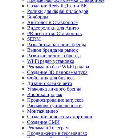
Предметная фотосъемка Ставрополь
Создание Reels Я.Дзен и ВК
Ролики для digital-билбордов
Билборды
Авитолог в Ставрополе
Видеоролики для Авито
PR-агентство Ставрополь
SERM
Разработка названия бренда
Вывод бренда на рынок
Развитие личного бренда
WI-Fi радар установка
Реклама по базе WI-FI радара
Создание 3D панорамы тура
Фейслинк для бизнеса
Дизайн оклейки авто
Упаковка личного бренда
Воронка продаж
Продюсирование запусков
Распаковка уникальности
Монтаж видео
Создание новостных порталов
Cоздание СМИ
Реклама в Телеграм
Продвижение в геосервисах