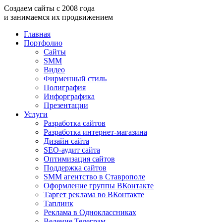
Создаем
сайты
с
2008
года
и занимаемся
их продвижением
Главная
Портфолио
Сайты
SMM
Видео
Фирменный стиль
Полиграфия
Инфорграфика
Презентации
Услуги
Разработка сайтов
Разработка интернет-магазина
Дизайн сайта
SEO-аудит сайта
Оптимизация сайтов
Поддержка сайтов
SMM агентство в Ставрополе
Оформление группы ВКонтакте
Таргет реклама во ВКонтакте
Таплинк
Реклама в Одноклассниках
Ведение Телеграм