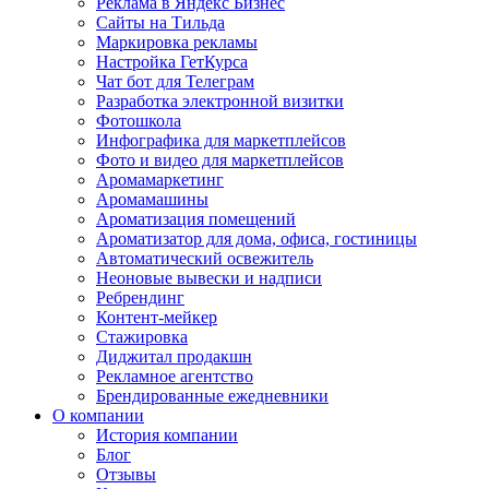
Реклама в Яндекс Бизнес
Сайты на Тильда
Маркировка рекламы
Настройка ГетКурса
Чат бот для Телеграм
Разработка электронной визитки
Фотошкола
Инфографика для маркетплейсов
Фото и видео для маркетплейсов
Аромамаркетинг
Аромамашины
Ароматизация помещений
Ароматизатор для дома, офиса, гостиницы
Автоматический освежитель
Неоновые вывески и надписи
Ребрендинг
Контент-мейкер
Стажировка
Диджитал продакшн
Рекламное агентство
Брендированные ежедневники
О компании
История компании
Блог
Отзывы