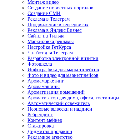
Монтаж видео
Создание новостных порталов
Cоздание СМИ
Реклама в Телеграм
Продвижение в геосервисах
Реклама в Яндекс Бизнес
Сайты на Тильда
Маркировка рекламы
Настройка ГетКурса
Чат бот для Телеграм
Разработка электронной визитки
Фотошкола
Инфографика для маркетплейсов
Фото и видео для маркетплейсов
Аромамаркетинг
Аромамашины
Ароматизация помещений
Ароматизатор для дома, офиса, гостиницы
Автоматический освежитель
Неоновые вывески и надписи
Ребрендинг
Контент-мейкер
Стажировка
Диджитал продакшн
Рекламное агентство