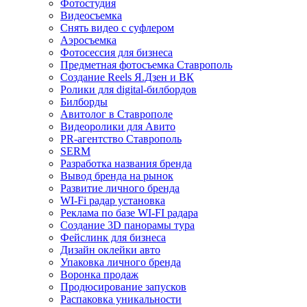
Фотостудия
Видеосъемка
Снять видео с суфлером
Аэросъемка
Фотосессия для бизнеса
Предметная фотосъемка Ставрополь
Создание Reels Я.Дзен и ВК
Ролики для digital-билбордов
Билборды
Авитолог в Ставрополе
Видеоролики для Авито
PR-агентство Ставрополь
SERM
Разработка названия бренда
Вывод бренда на рынок
Развитие личного бренда
WI-Fi радар установка
Реклама по базе WI-FI радара
Создание 3D панорамы тура
Фейслинк для бизнеса
Дизайн оклейки авто
Упаковка личного бренда
Воронка продаж
Продюсирование запусков
Распаковка уникальности