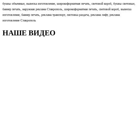
буквы объемные, вывеска изготовление, широкоформатная печать, световой короб, буквы световые,
баннер печать, наружная реклама Ставрополь, широкоформатная печать, световой короб, вывеска
изготовление, баннер печать, реклама транспорт, листовка раздача, реклама лифт, реклама
изготовление Ставрополь
НАШЕ ВИДЕО