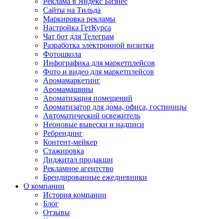
Реклама в Яндекс Бизнес
Сайты на Тильда
Маркировка рекламы
Настройка ГетКурса
Чат бот для Телеграм
Разработка электронной визитки
Фотошкола
Инфографика для маркетплейсов
Фото и видео для маркетплейсов
Аромамаркетинг
Аромамашины
Ароматизация помещений
Ароматизатор для дома, офиса, гостиницы
Автоматический освежитель
Неоновые вывески и надписи
Ребрендинг
Контент-мейкер
Стажировка
Диджитал продакшн
Рекламное агентство
Брендированные ежедневники
О компании
История компании
Блог
Отзывы