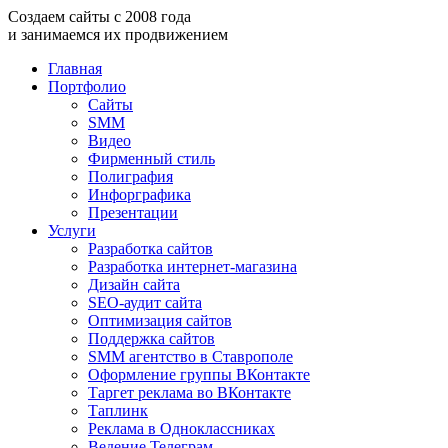
Создаем
сайты
с
2008
года
и занимаемся
их продвижением
Главная
Портфолио
Сайты
SMM
Видео
Фирменный стиль
Полиграфия
Инфорграфика
Презентации
Услуги
Разработка сайтов
Разработка интернет-магазина
Дизайн сайта
SEO-аудит сайта
Оптимизация сайтов
Поддержка сайтов
SMM агентство в Ставрополе
Оформление группы ВКонтакте
Таргет реклама во ВКонтакте
Таплинк
Реклама в Одноклассниках
Ведение Телеграм