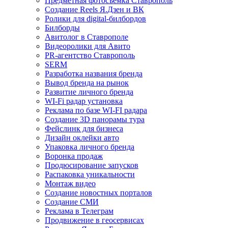
Предметная фотосъемка Ставрополь
Создание Reels Я.Дзен и ВК
Ролики для digital-билбордов
Билборды
Авитолог в Ставрополе
Видеоролики для Авито
PR-агентство Ставрополь
SERM
Разработка названия бренда
Вывод бренда на рынок
Развитие личного бренда
WI-Fi радар установка
Реклама по базе WI-FI радара
Создание 3D панорамы тура
Фейслинк для бизнеса
Дизайн оклейки авто
Упаковка личного бренда
Воронка продаж
Продюсирование запусков
Распаковка уникальности
Монтаж видео
Создание новостных порталов
Cоздание СМИ
Реклама в Телеграм
Продвижение в геосервисах