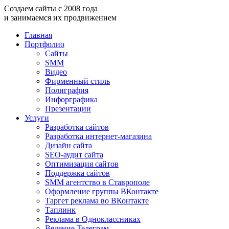
Создаем
сайты
с
2008
года
и занимаемся
их продвижением
Главная
Портфолио
Сайты
SMM
Видео
Фирменный стиль
Полиграфия
Инфорграфика
Презентации
Услуги
Разработка сайтов
Разработка интернет-магазина
Дизайн сайта
SEO-аудит сайта
Оптимизация сайтов
Поддержка сайтов
SMM агентство в Ставрополе
Оформление группы ВКонтакте
Таргет реклама во ВКонтакте
Таплинк
Реклама в Одноклассниках
Ведение Телеграм