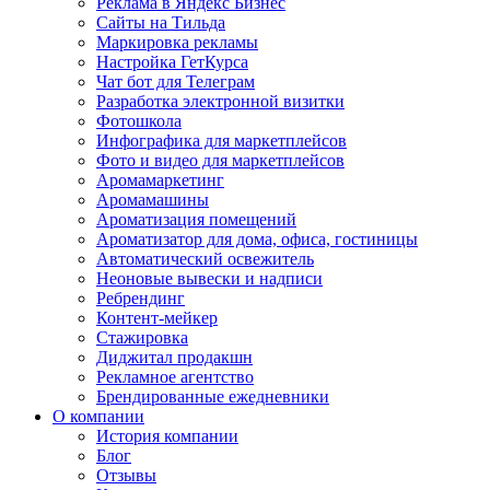
Реклама в Яндекс Бизнес
Сайты на Тильда
Маркировка рекламы
Настройка ГетКурса
Чат бот для Телеграм
Разработка электронной визитки
Фотошкола
Инфографика для маркетплейсов
Фото и видео для маркетплейсов
Аромамаркетинг
Аромамашины
Ароматизация помещений
Ароматизатор для дома, офиса, гостиницы
Автоматический освежитель
Неоновые вывески и надписи
Ребрендинг
Контент-мейкер
Стажировка
Диджитал продакшн
Рекламное агентство
Брендированные ежедневники
О компании
История компании
Блог
Отзывы