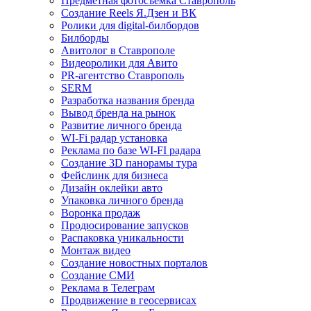
Предметная фотосъемка Ставрополь
Создание Reels Я.Дзен и ВК
Ролики для digital-билбордов
Билборды
Авитолог в Ставрополе
Видеоролики для Авито
PR-агентство Ставрополь
SERM
Разработка названия бренда
Вывод бренда на рынок
Развитие личного бренда
WI-Fi радар установка
Реклама по базе WI-FI радара
Создание 3D панорамы тура
Фейслинк для бизнеса
Дизайн оклейки авто
Упаковка личного бренда
Воронка продаж
Продюсирование запусков
Распаковка уникальности
Монтаж видео
Создание новостных порталов
Cоздание СМИ
Реклама в Телеграм
Продвижение в геосервисах