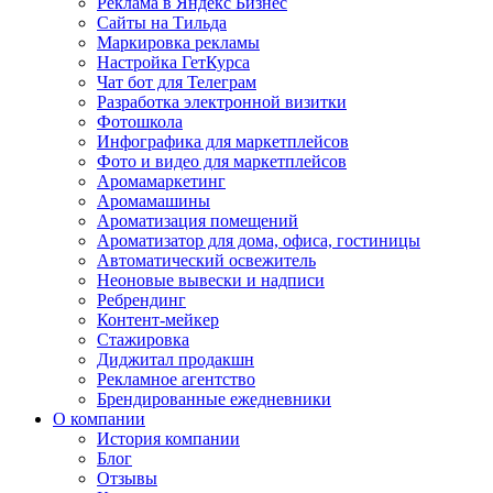
Реклама в Яндекс Бизнес
Сайты на Тильда
Маркировка рекламы
Настройка ГетКурса
Чат бот для Телеграм
Разработка электронной визитки
Фотошкола
Инфографика для маркетплейсов
Фото и видео для маркетплейсов
Аромамаркетинг
Аромамашины
Ароматизация помещений
Ароматизатор для дома, офиса, гостиницы
Автоматический освежитель
Неоновые вывески и надписи
Ребрендинг
Контент-мейкер
Стажировка
Диджитал продакшн
Рекламное агентство
Брендированные ежедневники
О компании
История компании
Блог
Отзывы