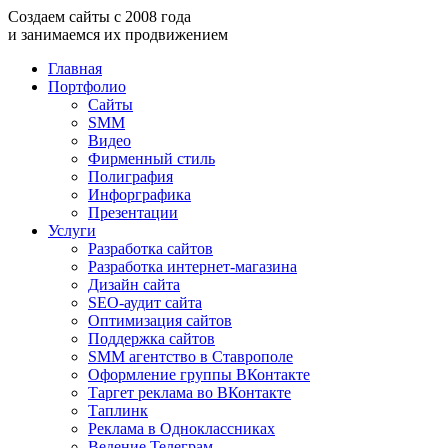
Создаем
сайты
с
2008
года
и занимаемся
их продвижением
Главная
Портфолио
Сайты
SMM
Видео
Фирменный стиль
Полиграфия
Инфорграфика
Презентации
Услуги
Разработка сайтов
Разработка интернет-магазина
Дизайн сайта
SEO-аудит сайта
Оптимизация сайтов
Поддержка сайтов
SMM агентство в Ставрополе
Оформление группы ВКонтакте
Таргет реклама во ВКонтакте
Таплинк
Реклама в Одноклассниках
Ведение Телеграм