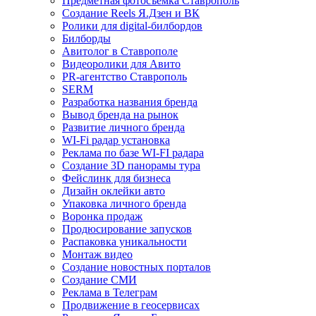
Предметная фотосъемка Ставрополь
Создание Reels Я.Дзен и ВК
Ролики для digital-билбордов
Билборды
Авитолог в Ставрополе
Видеоролики для Авито
PR-агентство Ставрополь
SERM
Разработка названия бренда
Вывод бренда на рынок
Развитие личного бренда
WI-Fi радар установка
Реклама по базе WI-FI радара
Создание 3D панорамы тура
Фейслинк для бизнеса
Дизайн оклейки авто
Упаковка личного бренда
Воронка продаж
Продюсирование запусков
Распаковка уникальности
Монтаж видео
Создание новостных порталов
Cоздание СМИ
Реклама в Телеграм
Продвижение в геосервисах