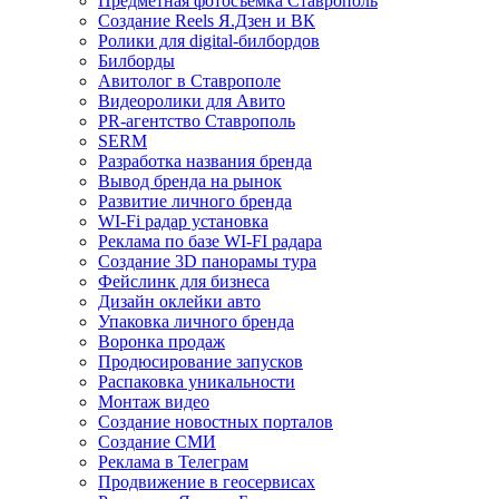
Предметная фотосъемка Ставрополь
Создание Reels Я.Дзен и ВК
Ролики для digital-билбордов
Билборды
Авитолог в Ставрополе
Видеоролики для Авито
PR-агентство Ставрополь
SERM
Разработка названия бренда
Вывод бренда на рынок
Развитие личного бренда
WI-Fi радар установка
Реклама по базе WI-FI радара
Создание 3D панорамы тура
Фейслинк для бизнеса
Дизайн оклейки авто
Упаковка личного бренда
Воронка продаж
Продюсирование запусков
Распаковка уникальности
Монтаж видео
Создание новостных порталов
Cоздание СМИ
Реклама в Телеграм
Продвижение в геосервисах