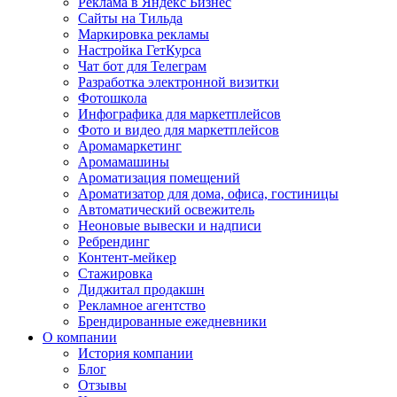
Реклама в Яндекс Бизнес
Сайты на Тильда
Маркировка рекламы
Настройка ГетКурса
Чат бот для Телеграм
Разработка электронной визитки
Фотошкола
Инфографика для маркетплейсов
Фото и видео для маркетплейсов
Аромамаркетинг
Аромамашины
Ароматизация помещений
Ароматизатор для дома, офиса, гостиницы
Автоматический освежитель
Неоновые вывески и надписи
Ребрендинг
Контент-мейкер
Стажировка
Диджитал продакшн
Рекламное агентство
Брендированные ежедневники
О компании
История компании
Блог
Отзывы