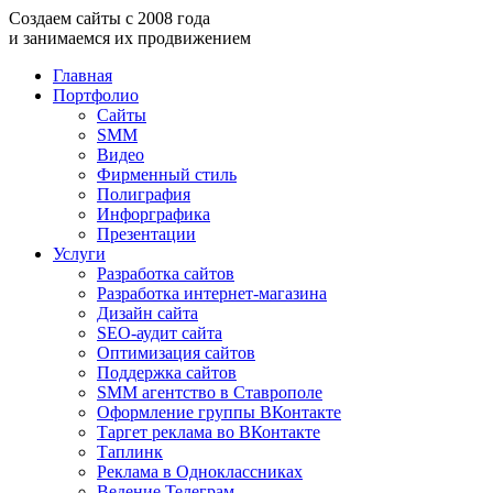
Создаем
сайты
с
2008
года
и занимаемся
их продвижением
Главная
Портфолио
Сайты
SMM
Видео
Фирменный стиль
Полиграфия
Инфорграфика
Презентации
Услуги
Разработка сайтов
Разработка интернет-магазина
Дизайн сайта
SEO-аудит сайта
Оптимизация сайтов
Поддержка сайтов
SMM агентство в Ставрополе
Оформление группы ВКонтакте
Таргет реклама во ВКонтакте
Таплинк
Реклама в Одноклассниках
Ведение Телеграм