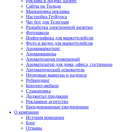
Реклама в Яндекс Бизнес
Сайты на Тильда
Маркировка рекламы
Настройка ГетКурса
Чат бот для Телеграм
Разработка электронной визитки
Фотошкола
Инфографика для маркетплейсов
Фото и видео для маркетплейсов
Аромамаркетинг
Аромамашины
Ароматизация помещений
Ароматизатор для дома, офиса, гостиницы
Автоматический освежитель
Неоновые вывески и надписи
Ребрендинг
Контент-мейкер
Стажировка
Диджитал продакшн
Рекламное агентство
Брендированные ежедневники
О компании
История компании
Блог
Отзывы