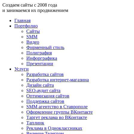
Создаем
сайты
с
2008
года
и занимаемся
их продвижением
Главная
Портфолио
Сайты
SMM
Видео
Фирменный стиль
Полиграфия
Инфорграфика
Презентации
Услуги
Разработка сайтов
Разработка интернет-магазина
Дизайн сайта
SEO-аудит сайта
Оптимизация сайтов
Поддержка сайтов
SMM агентство в Ставрополе
Оформление группы ВКонтакте
Таргет реклама во ВКонтакте
Таплинк
Реклама в Одноклассниках
Ведение Телеграм