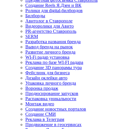
Предметная фотосъемка Ставрополь
Создание Reels Я.Дзен и ВК
Ролики для digital-билбордов
Билборды
Авитолог в Ставрополе
Видеоролики для Авито
PR-агентство Ставрополь
SERM
Разработка названия бренда
Вывод бренда на рынок
Развитие личного бренда
WI-Fi радар установка
Реклама по базе WI-FI радара
Создание 3D панорамы тура
Фейслинк для бизнеса
Дизайн оклейки авто
Упаковка личного бренда
Воронка продаж
Продюсирование запусков
Распаковка уникальности
Монтаж видео
Создание новостных порталов
Cоздание СМИ
Реклама в Телеграм
Продвижение в геосервисах