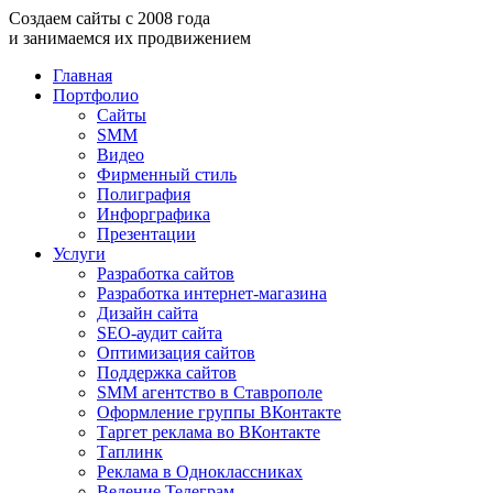
Создаем
сайты
с
2008
года
и занимаемся
их продвижением
Главная
Портфолио
Сайты
SMM
Видео
Фирменный стиль
Полиграфия
Инфорграфика
Презентации
Услуги
Разработка сайтов
Разработка интернет-магазина
Дизайн сайта
SEO-аудит сайта
Оптимизация сайтов
Поддержка сайтов
SMM агентство в Ставрополе
Оформление группы ВКонтакте
Таргет реклама во ВКонтакте
Таплинк
Реклама в Одноклассниках
Ведение Телеграм