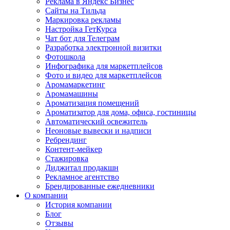
Реклама в Яндекс Бизнес
Сайты на Тильда
Маркировка рекламы
Настройка ГетКурса
Чат бот для Телеграм
Разработка электронной визитки
Фотошкола
Инфографика для маркетплейсов
Фото и видео для маркетплейсов
Аромамаркетинг
Аромамашины
Ароматизация помещений
Ароматизатор для дома, офиса, гостиницы
Автоматический освежитель
Неоновые вывески и надписи
Ребрендинг
Контент-мейкер
Стажировка
Диджитал продакшн
Рекламное агентство
Брендированные ежедневники
О компании
История компании
Блог
Отзывы