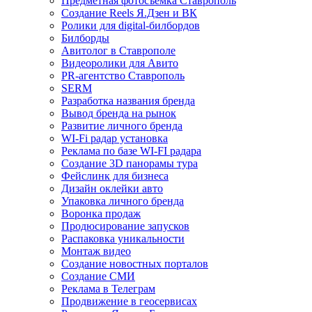
Предметная фотосъемка Ставрополь
Создание Reels Я.Дзен и ВК
Ролики для digital-билбордов
Билборды
Авитолог в Ставрополе
Видеоролики для Авито
PR-агентство Ставрополь
SERM
Разработка названия бренда
Вывод бренда на рынок
Развитие личного бренда
WI-Fi радар установка
Реклама по базе WI-FI радара
Создание 3D панорамы тура
Фейслинк для бизнеса
Дизайн оклейки авто
Упаковка личного бренда
Воронка продаж
Продюсирование запусков
Распаковка уникальности
Монтаж видео
Создание новостных порталов
Cоздание СМИ
Реклама в Телеграм
Продвижение в геосервисах