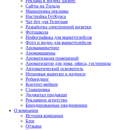
Реклама в Яндекс Бизнес
Сайты на Тильда
Маркировка рекламы
Настройка ГетКурса
Чат бот для Телеграм
Разработка электронной визитки
Фотошкола
Инфографика для маркетплейсов
Фото и видео для маркетплейсов
Аромамаркетинг
Аромамашины
Ароматизация помещений
Ароматизатор для дома, офиса, гостиницы
Автоматический освежитель
Неоновые вывески и надписи
Ребрендинг
Контент-мейкер
Стажировка
Диджитал продакшн
Рекламное агентство
Брендированные ежедневники
О компании
История компании
Блог
Отзывы