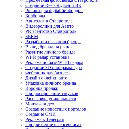
Предметная фотосъемка Ставрополь
Создание Reels Я.Дзен и ВК
Ролики для digital-билбордов
Билборды
Авитолог в Ставрополе
Видеоролики для Авито
PR-агентство Ставрополь
SERM
Разработка названия бренда
Вывод бренда на рынок
Развитие личного бренда
WI-Fi радар установка
Реклама по базе WI-FI радара
Создание 3D панорамы тура
Фейслинк для бизнеса
Дизайн оклейки авто
Упаковка личного бренда
Воронка продаж
Продюсирование запусков
Распаковка уникальности
Монтаж видео
Создание новостных порталов
Cоздание СМИ
Реклама в Телеграм
Продвижение в геосервисах