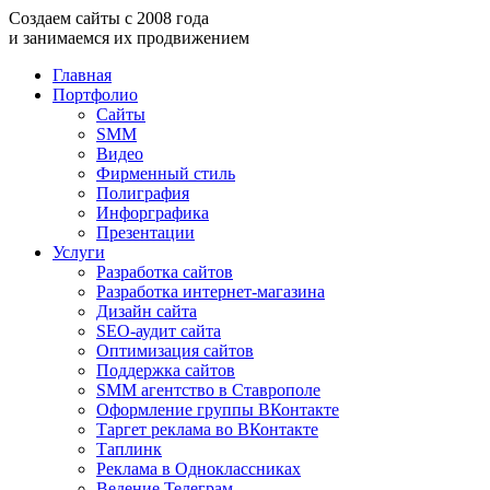
Создаем
сайты
с
2008
года
и занимаемся
их продвижением
Главная
Портфолио
Сайты
SMM
Видео
Фирменный стиль
Полиграфия
Инфорграфика
Презентации
Услуги
Разработка сайтов
Разработка интернет-магазина
Дизайн сайта
SEO-аудит сайта
Оптимизация сайтов
Поддержка сайтов
SMM агентство в Ставрополе
Оформление группы ВКонтакте
Таргет реклама во ВКонтакте
Таплинк
Реклама в Одноклассниках
Ведение Телеграм