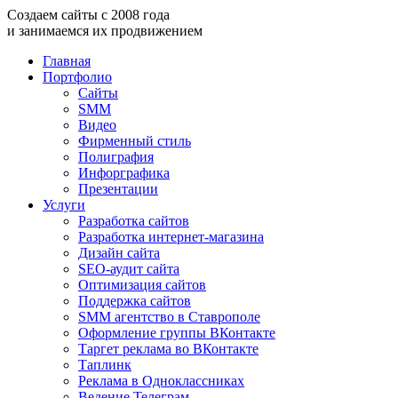
Создаем
сайты
с
2008
года
и занимаемся
их продвижением
Главная
Портфолио
Сайты
SMM
Видео
Фирменный стиль
Полиграфия
Инфорграфика
Презентации
Услуги
Разработка сайтов
Разработка интернет-магазина
Дизайн сайта
SEO-аудит сайта
Оптимизация сайтов
Поддержка сайтов
SMM агентство в Ставрополе
Оформление группы ВКонтакте
Таргет реклама во ВКонтакте
Таплинк
Реклама в Одноклассниках
Ведение Телеграм