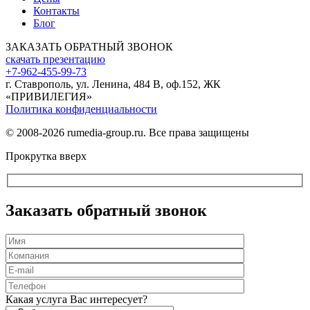
Контакты
Блог
ЗАКАЗАТЬ ОБРАТНЫЙ ЗВОНОК
скачать презентацию
+7-962-455-99-73
г. Ставрополь, ул. Ленина, 484 В, оф.152, ЖК
«ПРИВИЛЕГИЯ»
Политика конфиденциальности
© 2008-2026 rumedia-group.ru. Все права защищены
Прокрутка вверх
Заказать обратный звонок
Оставьте
это
Какая услуга Вас интересует?
поле