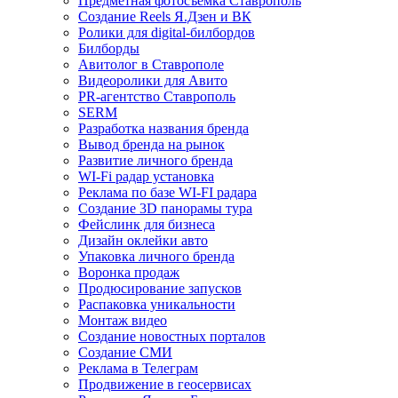
Предметная фотосъемка Ставрополь
Создание Reels Я.Дзен и ВК
Ролики для digital-билбордов
Билборды
Авитолог в Ставрополе
Видеоролики для Авито
PR-агентство Ставрополь
SERM
Разработка названия бренда
Вывод бренда на рынок
Развитие личного бренда
WI-Fi радар установка
Реклама по базе WI-FI радара
Создание 3D панорамы тура
Фейслинк для бизнеса
Дизайн оклейки авто
Упаковка личного бренда
Воронка продаж
Продюсирование запусков
Распаковка уникальности
Монтаж видео
Создание новостных порталов
Cоздание СМИ
Реклама в Телеграм
Продвижение в геосервисах