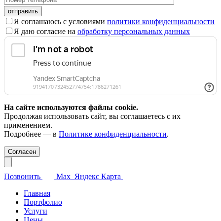
Оставьте
это
Я соглашаюсь с условиями
политики конфиденциальности
поле
Я даю согласие на
обработку персональных данных
пустым.
На сайте используются файлы cookie.
Продолжая использовать сайт, вы соглашаетесь с их
применением.
Подробнее — в
Политике конфиденциальности
.
Согласен
Позвонить
Max
Яндекс Карта
Главная
Портфолио
Услуги
Цены