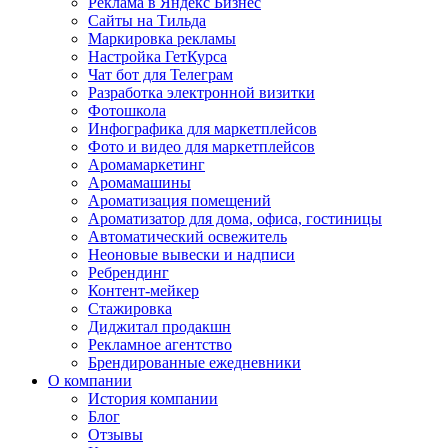
Реклама в Яндекс Бизнес
Сайты на Тильда
Маркировка рекламы
Настройка ГетКурса
Чат бот для Телеграм
Разработка электронной визитки
Фотошкола
Инфографика для маркетплейсов
Фото и видео для маркетплейсов
Аромамаркетинг
Аромамашины
Ароматизация помещений
Ароматизатор для дома, офиса, гостиницы
Автоматический освежитель
Неоновые вывески и надписи
Ребрендинг
Контент-мейкер
Стажировка
Диджитал продакшн
Рекламное агентство
Брендированные ежедневники
О компании
История компании
Блог
Отзывы