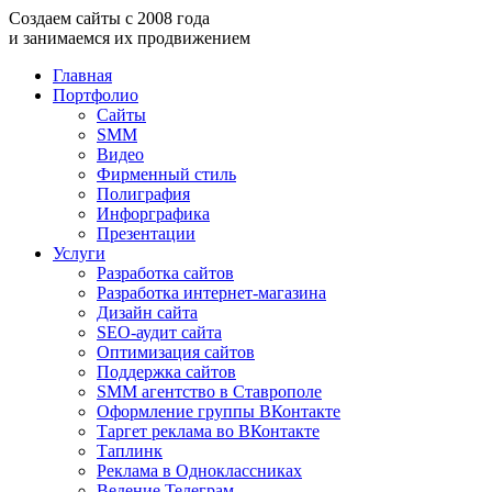
Создаем
сайты
с
2008
года
и занимаемся
их продвижением
Главная
Портфолио
Сайты
SMM
Видео
Фирменный стиль
Полиграфия
Инфорграфика
Презентации
Услуги
Разработка сайтов
Разработка интернет-магазина
Дизайн сайта
SEO-аудит сайта
Оптимизация сайтов
Поддержка сайтов
SMM агентство в Ставрополе
Оформление группы ВКонтакте
Таргет реклама во ВКонтакте
Таплинк
Реклама в Одноклассниках
Ведение Телеграм