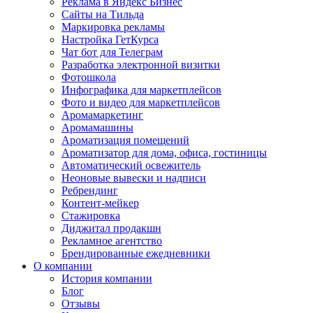
Реклама в Яндекс Бизнес
Сайты на Тильда
Маркировка рекламы
Настройка ГетКурса
Чат бот для Телеграм
Разработка электронной визитки
Фотошкола
Инфографика для маркетплейсов
Фото и видео для маркетплейсов
Аромамаркетинг
Аромамашины
Ароматизация помещений
Ароматизатор для дома, офиса, гостиницы
Автоматический освежитель
Неоновые вывески и надписи
Ребрендинг
Контент-мейкер
Стажировка
Диджитал продакшн
Рекламное агентство
Брендированные ежедневники
О компании
История компании
Блог
Отзывы