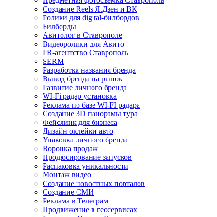
Предметная фотосъемка Ставрополь
Создание Reels Я.Дзен и ВК
Ролики для digital-билбордов
Билборды
Авитолог в Ставрополе
Видеоролики для Авито
PR-агентство Ставрополь
SERM
Разработка названия бренда
Вывод бренда на рынок
Развитие личного бренда
WI-Fi радар установка
Реклама по базе WI-FI радара
Создание 3D панорамы тура
Фейслинк для бизнеса
Дизайн оклейки авто
Упаковка личного бренда
Воронка продаж
Продюсирование запусков
Распаковка уникальности
Монтаж видео
Создание новостных порталов
Cоздание СМИ
Реклама в Телеграм
Продвижение в геосервисах